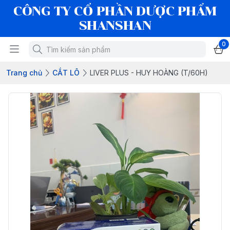
CÔNG TY CỔ PHẦN DƯỢC PHẨM
SHANSHAN
0
Trang chủ
CẮT LÔ
LIVER PLUS - HUY HOÀNG (T/60H)